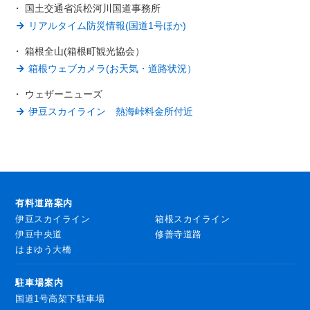
・ 国土交通省浜松河川国道事務所
リアルタイム防災情報(国道1号ほか)
・ 箱根全山(箱根町観光協会）
箱根ウェブカメラ(お天気・道路状況）
・ ウェザーニューズ
伊豆スカイライン 熱海峠料金所付近
有料道路案内
伊豆スカイライン
箱根スカイライン
伊豆中央道
修善寺道路
はまゆう大橋
駐車場案内
国道1号高架下駐車場